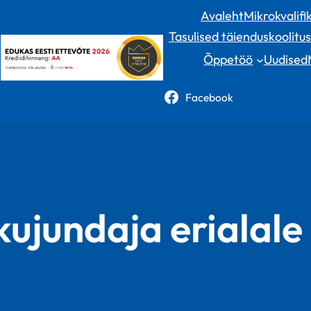
Avaleht
Mikrokvalifi
Tasulised täienduskoolitu
Õppetöö
Uudised
Facebook
kujundaja erialale