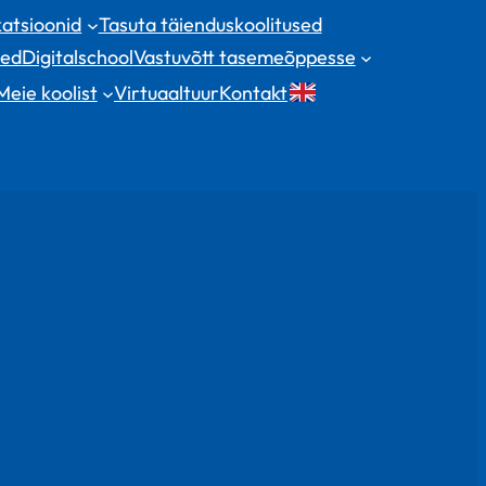
katsioonid
Tasuta täienduskoolitused
sed
Digitalschool
Vastuvõtt tasemeõppesse
Meie koolist
Virtuaaltuur
Kontakt